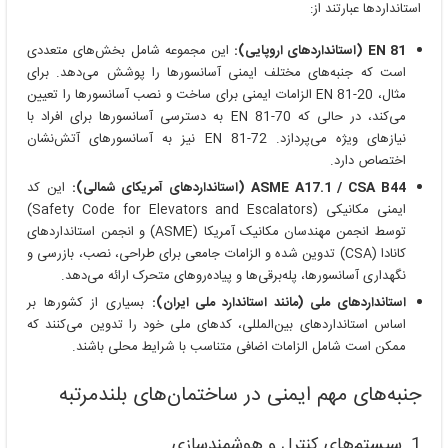
استانداردها عبارتند از:
EN 81 (استانداردهای اروپایی):
این مجموعه شامل بخش‌های متعددی
است که جنبه‌های مختلف ایمنی آسانسورها را پوشش می‌دهد. برای
مثال، EN 81-20 الزامات ایمنی برای ساخت و نصب آسانسورها را تعیین
می‌کند، در حالی که EN 81-70 به دسترسی آسانسورها برای افراد با
نیازهای ویژه می‌پردازد. EN 81-72 نیز به آسانسورهای آتش‌نشان
اختصاص دارد.
ASME A17.1 / CSA B44 (استانداردهای آمریکای شمالی):
این کد
ایمنی مکانیکی (Safety Code for Elevators and Escalators)
توسط انجمن مهندسان مکانیک آمریکا (ASME) و انجمن استانداردهای
کانادا (CSA) تدوین شده و الزامات جامعی برای طراحی، نصب، بازرسی و
نگهداری آسانسورها، پله‌برقی‌ها و پیاده‌روهای متحرک ارائه می‌دهد.
استانداردهای ملی (مانند استاندارد ملی ایران):
بسیاری از کشورها بر
اساس استانداردهای بین‌المللی، کدهای ملی خود را تدوین می‌کنند که
ممکن است شامل الزامات اضافی متناسب با شرایط محلی باشند.
جنبه‌های مهم ایمنی در ساختمان‌های بلندمرتبه
1. سیستم‌های کنترل و هوشمندسازی