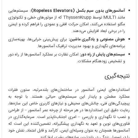
آسانسورهای بدون سیم بکسل (Ropeless Elevators):
سیستم‌هایی
مانند MULTI توسط ThyssenKrupp که از موتورهای خطی و تکنولوژی
مگلو استفاده می‌کنند، امکان حرکت افقی و عمودی را فراهم کرده و ایمنی
را در برخی ابعاد افزایش می‌دهند.
هوش مصنوعی و یادگیری ماشین:
برای پیش‌بینی خرابی‌ها، بهینه‌سازی
برنامه‌های نگهداری و بهبود مدیریت ترافیک آسانسورها.
سیستم‌های پایش از راه دور:
امکان نظارت بر عملکرد آسانسورها از راه دور
و تشخیص زودهنگام مشکلات.
نتیجه‌گیری
استانداردهای ایمنی آسانسور در ساختمان‌های بلندمرتبه، ستون فقرات
عملکرد مطمئن و پایدار این سیستم‌های حیاتی هستند. با توجه به
پیچیدگی‌های فنی، چالش‌های محیطی و نیازهای کاربری خاص این سازه‌ها،
رعایت دقیق این استانداردها در هر مرحله از چرخه عمر آسانسور – از طراحی
و نصب تا نگهداری و بازرسی – امری اجتناب‌ناپذیر است. سرمایه‌گذاری در
فناوری‌های نوین و تعهد به نگهداری پیشگیرانه، تضمین‌کننده این است که
آسانسورها همچنان به عنوان وسیله‌ای ایمن، کارآمد و قابل اعتماد، نقش خود
را در تسهیل زندگی در بلندترین سازه‌های بشری ایفا کنند.