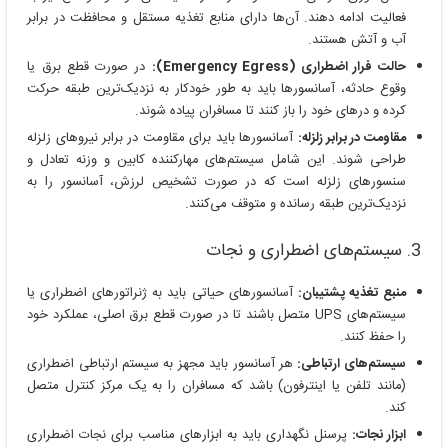
فعالیت ادامه دهند. آن‌ها دارای منابع تغذیه مستقل و محافظت در برابر
آب و آتش هستند.
حالت فرار اضطراری (Emergency Egress):
در صورت قطع برق یا
وقوع حادثه، آسانسورها باید به طور خودکار به نزدیک‌ترین طبقه حرکت
کرده و درهای خود را باز کنند تا مسافران پیاده شوند.
مقاومت در برابر زلزله:
آسانسورها باید برای مقاومت در برابر نیروهای زلزله
طراحی شوند. این شامل سیستم‌های مهارکننده کابین و وزنه تعادل و
سنسورهای زلزله است که در صورت تشخیص لرزش، آسانسور را به
نزدیک‌ترین طبقه رسانده و متوقف می‌کنند.
3. سیستم‌های اضطراری و نجات
منبع تغذیه پشتیبان:
آسانسورهای حیاتی باید به ژنراتورهای اضطراری یا
سیستم‌های UPS متصل باشند تا در صورت قطع برق اصلی، عملکرد خود
را حفظ کنند.
سیستم‌های ارتباطی:
هر آسانسور باید مجهز به سیستم ارتباطی اضطراری
(مانند تلفن یا اینترفون) باشد که مسافران را به یک مرکز کنترل متصل
کند.
ابزار نجات:
پرسنل نگهداری باید به ابزارهای مناسب برای نجات اضطراری