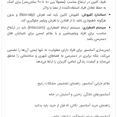
طرف کابین در ارتفاع مناسب (معمولاً بین ۸۰ تا ۹۰ سانتی‌متر) برای کمک
به حفظ تعادل افراد استفاده‌کننده از عصا یا واکر.
استاندارد کفپوش:
کفپوش کابین باید ضد لغزش (Non-slip) و بدون
هرگونه ناهمواری باشد تا از افتادن یا لغزش ویلچر جلوگیری کند.
سیستم اضطراری:
سیستم ارتباط اضطراری (Intercom) باید در ارتفاع
مناسب برای افراد ویلچرنشین و با علائم لمسی برای نابینایان قابل
دسترسی باشد.
ایمن‌سازی آسانسور برای افراد دارای معلولیت نه تنها ایمنی آن‌ها را تضمین
می‌کند، بلکه برابری در دسترسی به فضاهای شهری و ساختمانی را محقق
می‌سازد و کیفیت زندگی تمامی کاربران را ارتقا می‌دهد.
علائم خرابی آسانسور: راهنمای تشخیص مشکلات رایج
آسانسورهای خانگی: راحتی و آسایش در خانه
راهنمای خرید آسانسور: نکاتی که قبل از خرید باید بدانید
آسانسورهای ویژه: پاسخگوی نیازهای خاص