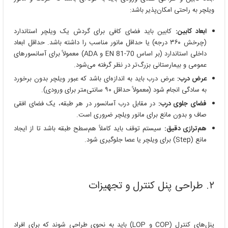
ویلچر به راحتی امکان‌پذیر باشد:
ابعاد کابین:
کابین باید فضای کافی برای گردش یک ویلچر استاندارد
(چرخش ۳۶۰ درجه) یا حداقل مانور مناسب را داشته باشد. حداقل ابعاد
داخلی استاندارد (بر اساس EN 81-70 و ADA) معمولاً برای آسانسورهای
عمومی و بیمارستانی بزرگ‌تر در نظر گرفته می‌شود.
عرض درب:
عرض درب باید به اندازه‌ای باشد که عبور ویلچر بدون برخورد
به سادگی انجام شود (معمولاً حداقل ۹۰ سانتی‌متر برای ورودی).
فضای جلوی درب:
در مقابل درب آسانسور در هر طبقه، یک فضای افقی
صاف و بدون مانع برای مانور ویلچر ضروری است.
هم‌ترازی دقیق:
سیستم توقف باید کاملاً هم‌سطح طبقه باشد تا از ایجاد
مانع (Step) برای ویلچر یا عصا جلوگیری شود.
۲. طراحی پنل کنترل و تجهیزات
پنل‌های کنترل (COP و LOP) باید به نحوی طراحی شوند که برای افراد