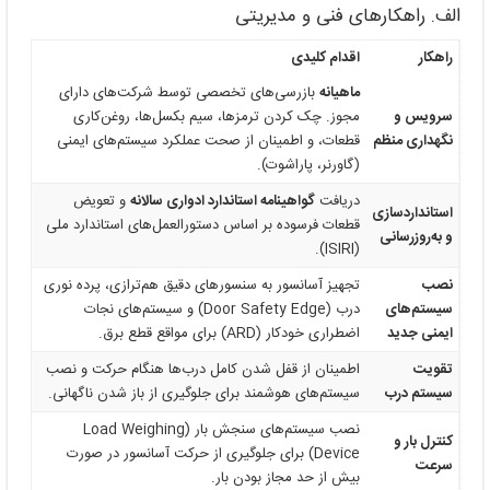
الف. راهکارهای فنی و مدیریتی
راهکار
اقدام کلیدی
ماهیانه
بازرسی‌های تخصصی توسط شرکت‌های دارای
سرویس و
مجوز. چک کردن ترمزها، سیم بکسل‌ها، روغن‌کاری
نگهداری منظم
قطعات، و اطمینان از صحت عملکرد سیستم‌های ایمنی
(گاورنر، پاراشوت).
دریافت
گواهینامه استاندارد ادواری سالانه
و تعویض
استانداردسازی
قطعات فرسوده بر اساس دستورالعمل‌های استاندارد ملی
و به‌روزرسانی
(ISIRI).
نصب
تجهیز آسانسور به سنسورهای دقیق هم‌ترازی، پرده نوری
سیستم‌های
درب (Door Safety Edge) و سیستم‌های نجات
ایمنی جدید
اضطراری خودکار (ARD) برای مواقع قطع برق.
تقویت
اطمینان از قفل شدن کامل درب‌ها هنگام حرکت و نصب
سیستم درب
سیستم‌های هوشمند برای جلوگیری از باز شدن ناگهانی.
نصب سیستم‌های سنجش بار (Load Weighing
کنترل بار و
Device) برای جلوگیری از حرکت آسانسور در صورت
سرعت
بیش از حد مجاز بودن بار.