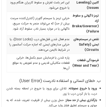
کابین (Leveling
این امر باعث لغزش و سقوط کاربران هنگام ورود
Issues)
یا خروج می‌شود.
ترمز ناگهانی و سقوط
خرابی ترمز یا سیستم گاورنر (کنترل‌کننده سرعت
آزاد
بیش از حد) که می‌تواند منجر به حرکت سریع،
(Brake/Governor
ناگهانی یا در موارد بسیار نادر، سقوط آزاد شود.
Failure)
نقص در سیستم‌های
عدم فعال شدن قفل‌های درب (Door Locks)، یا
ایمنی (Safety
خرابی مدارهای ایمنی که اجازه حرکت آسانسور را
Circuits)
در شرایط ناایمن می‌دهند.
پاره شدن یا فرسایش سیم بکسل‌ها، خرابی
فرسودگی قطعات
قطعات مکانیکی قدیمی و عدم تعویض به موقع
(Wear and Tear)
آن‌ها.
ب. خطای انسانی و استفاده نادرست (User Error)
ورود یا خروج عجولانه:
تلاش برای ورود یا خروج در لحظه بسته شدن
درب، یا باز کردن درب با زور.
بارگذاری بیش از حد مجاز:
حمل وزن بیش از ظرفیت تعریف شده، که به
موتور و سیستم تعلیق فشار وارد می‌کند.