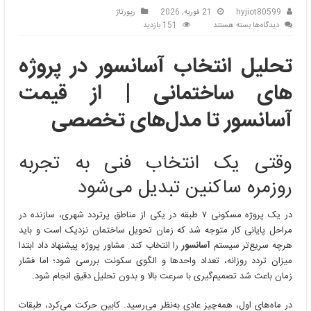
hyjiot80599
21 فوریه, 2026
رپورتاژ
برای
دیدگاه‌ها
بسته هستند
151 بازدید
تحلیل
انتخاب
تحلیل انتخاب آسانسور در پروژه‌
آسانسور
در
های ساختمانی | از قیمت
پروژه‌
های
آسانسور تا مدل‌های تخصصی
ساختمانی
|
از
وقتی یک انتخاب فنی به تجربه
قیمت
آسانسور
روزمره ساکنین تبدیل می‌شود
تا
مدل‌های
تخصصی
در یک پروژه مسکونی ۷ طبقه در یکی از مناطق پرتردد شهری، سازنده در
مراحل پایانی کار متوجه شد که زمان تحویل ساختمان نزدیک است و باید
هرچه سریع‌تر سیستم
آسانسور
را انتخاب کند. مشاور پروژه پیشنهاد داد ابتدا
میزان تردد روزانه، تعداد واحدها و الگوی سکونت بررسی شود؛ اما فشار
زمان باعث شد تصمیم‌گیری با سرعت بالا و بدون تحلیل دقیق انجام شود.
در ماه‌های اول، همه‌چیز عادی به‌نظر می‌رسید. کابین حرکت می‌کرد، طبقات