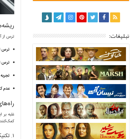
ریشه‌ه
تبلیغات:
ترس از آس
ترس ا
ترس از
تجربه 
عدم کن
راه‌ها
غلبه بر 
کمک‌کننده
۱. تکنیک‌های آرام‌سازی فوری (Mindfulness and Breathing)