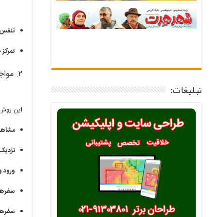
تنفس 
تمرکز 
۲. مواجهه تدریجی (Exposure Therapy)
تبلیغات:
این روش 
مشاهد
نزدیک
ورود و
سفرهای
سفرهای