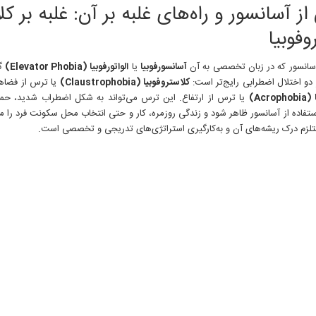
از
ز آسانسور و راه‌های غلبه بر آن: غلبه بر کل
آسانسور
و
وفوبیا
راه‌های
غلبه
سانسور که در زبان تخصصی به آن
آسانسورفوبیا
یا
الواتورفوبیا (Elevator Phobia)
گف
بر
آن
 دو اختلال اضطرابی رایج‌تر است:
کلاستروفوبیا (Claustrophobia)
یا ترس از فضاه
Acr)
یا ترس از ارتفاع. این ترس می‌تواند به شکل اضطراب شدید، حملا
ستفاده از آسانسور ظاهر شود و زندگی روزمره، کار و حتی انتخاب محل سکونت فرد را مخ
زم درک ریشه‌های آن و به‌کارگیری استراتژی‌های تدریجی و تخصصی است.