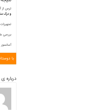
نتیجه‌
ترس از آ
و درک من
تجهیزات 
بررسی عل
آسانسور و
با دوستان
درباره ی hyjiot80599