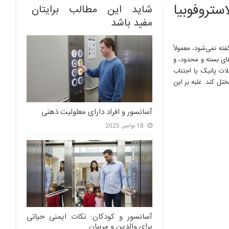
استروفوبیا
شاید این مطالب برایتان
مفید باشد
ته نمی‌شود، معمولاً
ای بسته و محدود، و
ت پانیک یا اجتناب
تل کند. غلبه بر این
آسانسور و افراد دارای معلولیت ذهنی
18 نوامبر, 2025
آسانسور و کودکان: نکات ایمنی حیاتی
برای والدین و مربیان