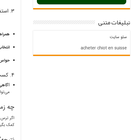
۳. استفاده از تسهیل‌کننده‌های محیطی
تبلیغات متنی
همراه
سئو سایت
انتخاب
acheter chiot en suisse
حواس‌
۴. کسب دانش فنی (کاهش ترس از سقوط)
آگاهی 
می‌توا
چه زم
اگر ترس 
کمک بگیر