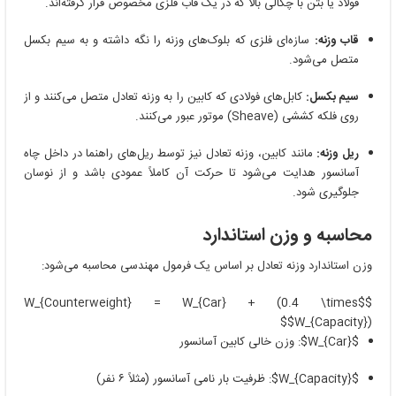
فولاد یا بتن با چگالی بالا که در یک قاب فلزی مخصوص قرار گرفته‌اند.
قاب وزنه:
سازه‌ای فلزی که بلوک‌های وزنه را نگه داشته و به سیم بکسل
متصل می‌شود.
سیم بکسل:
کابل‌های فولادی که کابین را به وزنه تعادل متصل می‌کنند و از
روی فلکه کششی (Sheave) موتور عبور می‌کنند.
ریل وزنه:
مانند کابین، وزنه تعادل نیز توسط ریل‌های راهنما در داخل چاه
آسانسور هدایت می‌شود تا حرکت آن کاملاً عمودی باشد و از نوسان
جلوگیری شود.
محاسبه و وزن استاندارد
وزن استاندارد وزنه تعادل بر اساس یک فرمول مهندسی محاسبه می‌شود:
$$W_{Counterweight} = W_{Car} + (0.4 \times
W_{Capacity})$$
$W_{Car}$
: وزن خالی کابین آسانسور
$W_{Capacity}$
: ظرفیت بار نامی آسانسور (مثلاً ۶ نفر)