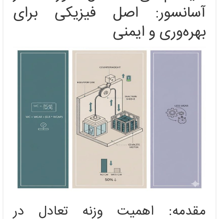
در
آسانسور: اصل فیزیکی برای
آسانسور
بهره‌وری و ایمنی
مقدمه: اهمیت وزنه تعادل در