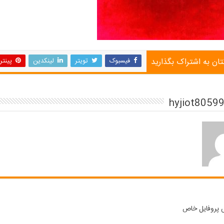
تان به اشتراک بگذارید
فیسبوک
تویتر
لینکدین
پینت
پروفایل خاص