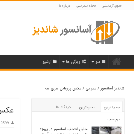
منوی آزمایشی
مجله اینترنتی
درباره ما
منو
ویژگی ها
آرشیو
شاندیز آسانسور
/
عمومی
/
عکس پروفایل سری سه
جدیدترین
محبوبترین
دیدگاه ها
عکس 
برچسب
t80599
تحلیل انتخاب آسانسور در پروژه‌