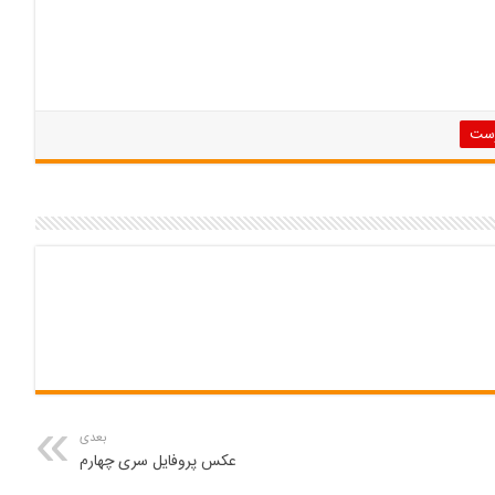
رست
بعدی
عکس پروفایل سری چهارم