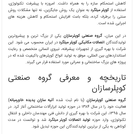
کاهش استحکام سازه را به همراه داشت. امروزه با پیشرفت تکنولوژی،
استفاده از
کوپلر میلگرد
به عنوان یک روش جایگزین، نه تنها مشکلات روش
سنتی را برطرف کرده، بلکه باعث افزایش استحکام و کاهش هزینه های
اجرایی شده است.
در این میان،
گروه صنعتی کوپلرسازان
یکی از بزرگ ترین و پیشروترین
تولیدکنندگان
اتصالات مکانیکی کوپلر میلگرد
در ایران محسوب می شود. این
شرکت با بهره گیری از تجهیزات پیشرفته، نیروی انسانی متخصص و رعایت
استانداردهای بین المللی، موفق به تولید انواع کوپلرهای باکیفیت شده که در
پروژه های بزرگ ساختمانی و عمرانی مورد استفاده قرار می گیرند.
تاریخچه و معرفی گروه صنعتی
کوپلرسازان
گروه صنعتی کوپلرسازان
(با نام ثبت شده
آتیه سازان پدیده خاورمیانه
)
فعالیت خود را در سال ۱۳۸۴ در حوزه تولید ابزارآلات ساختمانی آغاز کرد. در
سال ۱۳۹۵، این شرکت با بهره گیری از دانش فنی مهندسان داخلی و انتقال
تکنولوژی، وارد حوزه
تولید اتصالات
کوپلر میلگرد
شد و توانست در مدت
کوتاهی به یکی از برترین تولیدکنندگان این حوزه تبدیل شود.