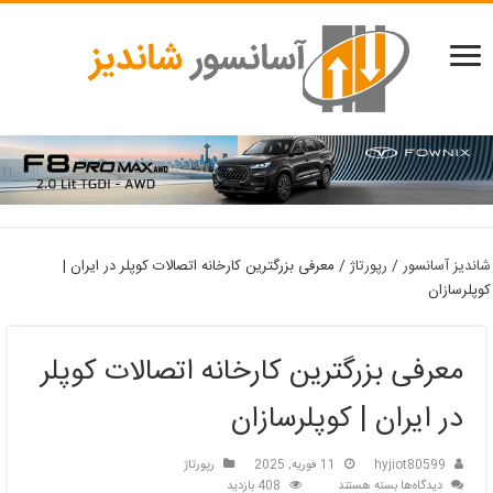
شاندیز آسانسور
/
رپورتاژ
/
معرفی بزرگترین کارخانه اتصالات کوپلر در ایران |
کوپلرسازان
معرفی بزرگترین کارخانه اتصالات کوپلر
در ایران | کوپلرسازان
hyjiot80599
11 فوریه, 2025
رپورتاژ
برای
دیدگاه‌ها
بسته هستند
408 بازدید